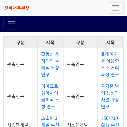
전파천문본부
구분
제목
구분
제목
활동성 은
블레이자
하핵의 물
를 이용한
관측연구
관측연구
리적 특성
우주 거리
연구
측정 연구
마이크로
무거운 별
퀘이사의
의 생성과
관측연구
관측연구
물리적 특
사멸 과정
성 연구
연구
초소형 3
150/230
시스템개발
채널 수신
시스템개발
GHz 수신